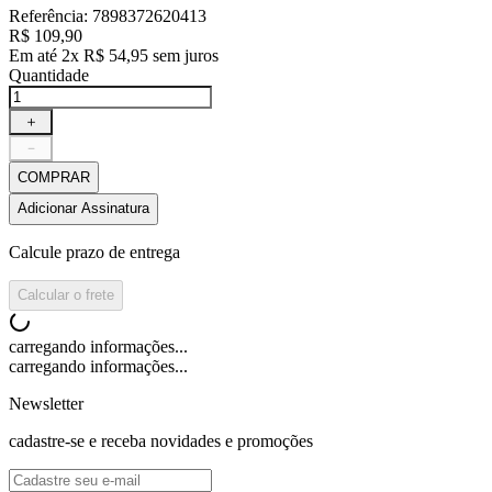
Referência
:
7898372620413
R$
109
,
90
Em até
2
x
R$
54
,
95
sem juros
Quantidade
＋
－
COMPRAR
Adicionar Assinatura
Calcule prazo de entrega
Calcular o frete
carregando informações...
carregando informações...
Newsletter
cadastre-se e receba novidades e promoções