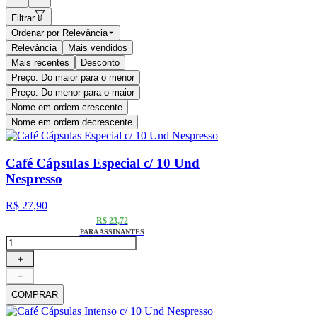
Filtrar
Ordenar por
Relevância
Relevância
Mais vendidos
Mais recentes
Desconto
Preço: Do maior para o menor
Preço: Do menor para o maior
Nome em ordem crescente
Nome em ordem decrescente
Café Cápsulas Especial c/ 10 Und
Nespresso
R$
27
,
90
R$
23
,
72
PARA ASSINANTES
＋
－
COMPRAR